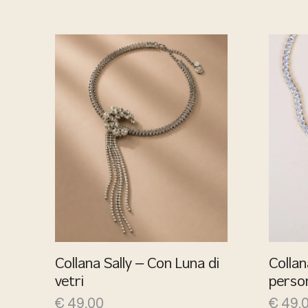
Collana Sally – Con Luna di
Collan
vetri
person
€
49,00
€
49,