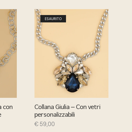
ESAURITO
a con
Collana Giulia – Con vetri
e
personalizzabili
€
59,00