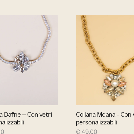
a Dafne – Con vetri
Collana Moana - Con 
alizzabili
personalizzabili
00
€
49,00