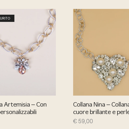
URITO
na Artemisia – Con
Collana Nina – Collan
personalizzabili
cuore brillante e perl
€
59,00