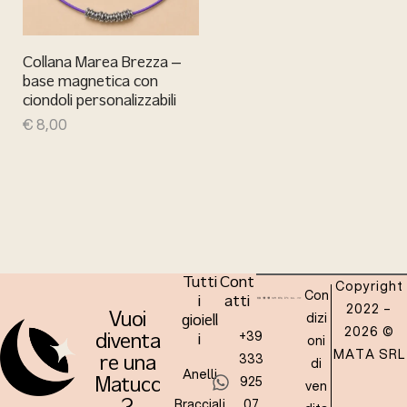
Collana Marea Brezza –
base magnetica con
ciondoli personalizzabili
€
8,00
Tutti
Cont
Copyright
Con
i
atti
2022 –
dizi
Vuoi
gioiell
2026 ©
+39
oni
diventa
i
MATA SRL
333
re una
di
Anelli
925
Matucc
ven
Bracciali
07