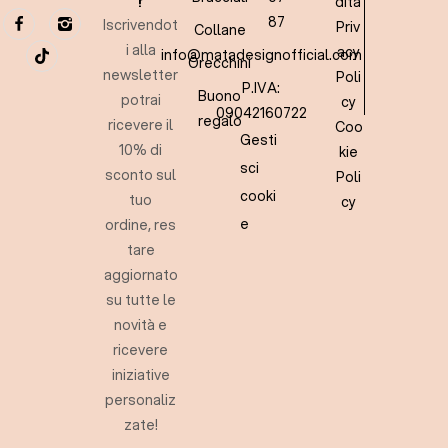
?
dita
87
Iscrivendot
Priv
Collane
i alla
acy
info@matadesignofficial.com
Orecchini
newsletter
Poli
P.IVA:
Buono
potrai
cy
09042160722
regalo
ricevere il
Coo
Gesti
10% di
kie
sci
sconto sul
Poli
cooki
tuo
cy
e
ordine, res
tare
aggiornato
su tutte le
novità e
ricevere
iniziative
personaliz
zate!