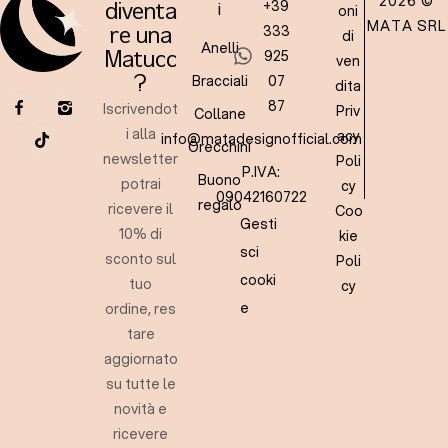
2026 ©
+39
oni
diventa
i
MATA SRL
333
re una
di
Anelli
925
Matucc
ven
Bracciali
07
?
dita
87
Iscrivendot
Priv
Collane
i alla
acy
info@matadesignofficial.com
Orecchini
newsletter
Poli
P.IVA:
Buono
potrai
cy
09042160722
regalo
ricevere il
Coo
Gesti
10% di
kie
sci
sconto sul
Poli
cooki
tuo
cy
e
ordine, res
tare
aggiornato
su tutte le
novità e
ricevere