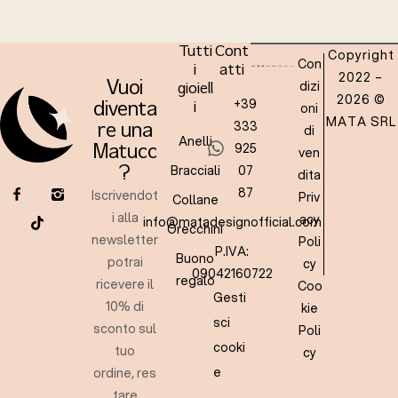
Tutti
Cont
Copyright
Con
i
atti
2022 –
dizi
Vuoi
gioiell
2026 ©
+39
oni
diventa
i
MATA SRL
333
re una
di
Anelli
925
Matucc
ven
Bracciali
07
?
dita
87
Iscrivendot
Priv
Collane
i alla
acy
info@matadesignofficial.com
Orecchini
newsletter
Poli
P.IVA:
Buono
potrai
cy
09042160722
regalo
ricevere il
Coo
Gesti
10% di
kie
sci
sconto sul
Poli
cooki
tuo
cy
e
ordine, res
tare