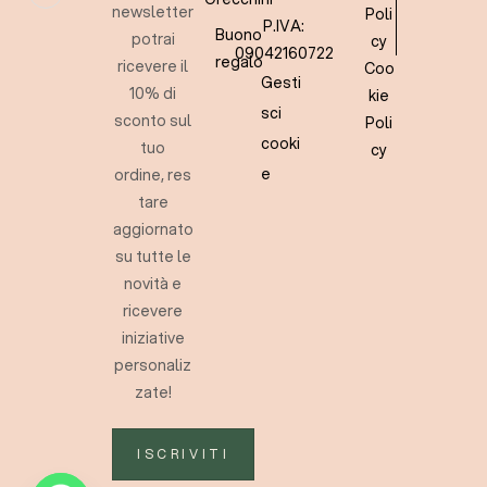
newsletter
Poli
P.IVA:
Buono
potrai
cy
09042160722
regalo
ricevere il
Coo
Gesti
10% di
kie
sci
sconto sul
Poli
cooki
tuo
cy
e
ordine, res
tare
aggiornato
su tutte le
novità e
ricevere
iniziative
personaliz
zate!
ISCRIVITI