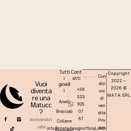
Tutti
Cont
Copyright
Con
i
atti
2022 –
dizi
Vuoi
gioiell
2026 ©
+39
oni
diventa
i
MATA SRL
333
re una
di
Anelli
925
Matucc
ven
Bracciali
07
?
dita
87
Iscrivendot
Priv
Collane
i alla
acy
info@matadesignofficial.com
Orecchini