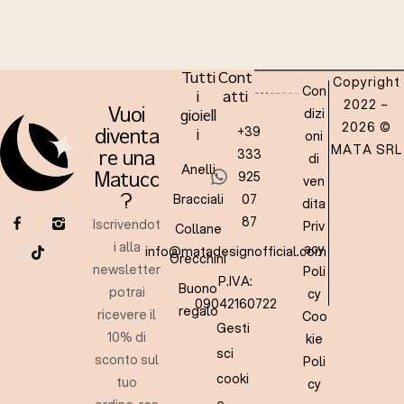
Tutti
Cont
Copyright
Con
i
atti
2022 –
dizi
Vuoi
gioiell
2026 ©
+39
oni
diventa
i
MATA SRL
333
re una
di
Anelli
925
Matucc
ven
Bracciali
07
?
dita
87
Iscrivendot
Priv
Collane
i alla
acy
info@matadesignofficial.com
Orecchini
newsletter
Poli
P.IVA:
Buono
potrai
cy
09042160722
regalo
ricevere il
Coo
Gesti
10% di
kie
sci
sconto sul
Poli
cooki
tuo
cy
e