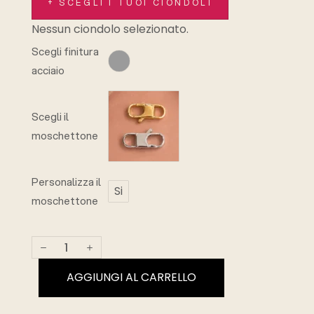
+ SCEGLI I TUOI CIONDOLI
Nessun ciondolo selezionato.
Scegli finitura
acciaio
Scegli il
moschettone
Personalizza il
Si
moschettone
AGGIUNGI AL CARRELLO