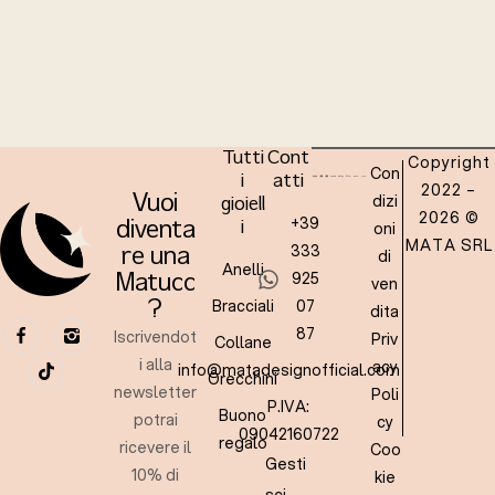
Tutti
Cont
Copyright
Con
i
atti
2022 –
dizi
Vuoi
gioiell
2026 ©
+39
oni
diventa
i
MATA SRL
333
re una
di
Anelli
925
Matucc
ven
Bracciali
07
?
dita
87
Iscrivendot
Priv
Collane
i alla
acy
info@matadesignofficial.com
Orecchini
newsletter
Poli
P.IVA:
Buono
potrai
cy
09042160722
regalo
ricevere il
Coo
Gesti
10% di
kie