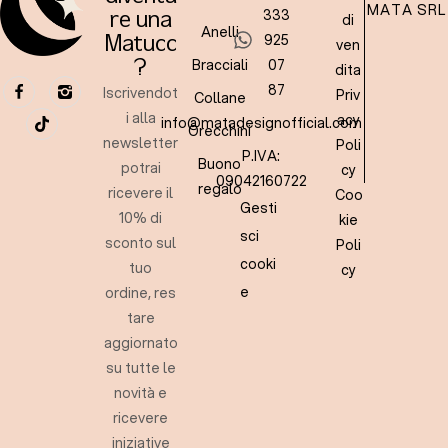
MATA SRL
333
re una
di
Anelli
925
Matucc
ven
Bracciali
07
?
dita
87
Iscrivendot
Priv
Collane
i alla
acy
info@matadesignofficial.com
Orecchini
newsletter
Poli
P.IVA:
Buono
potrai
cy
09042160722
regalo
ricevere il
Coo
Gesti
10% di
kie
sci
sconto sul
Poli
cooki
tuo
cy
e
ordine, res
tare
aggiornato
su tutte le
novità e
ricevere
iniziative