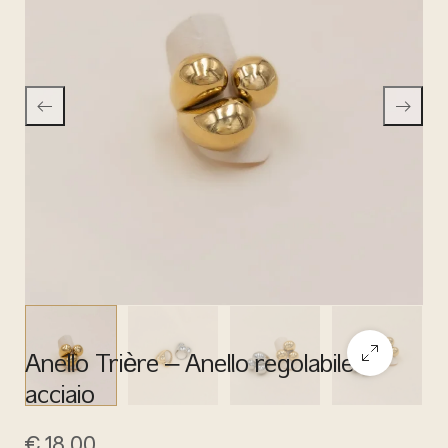
Anello Trière – Anello regolabile in
acciaio
€
18,00