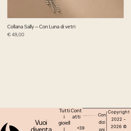
Collana Sally – Con Luna di vetri
€
49,00
Tutti
Cont
Copyright
Con
i
atti
2022 –
dizi
Vuoi
gioiell
2026 ©
+39
oni
diventa
i