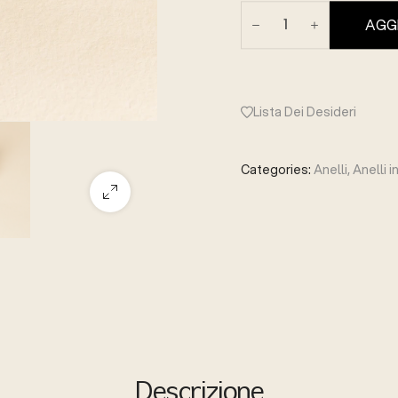
AGG
Lista Dei Desideri
Categories:
Anelli
,
Anelli i
Descrizione