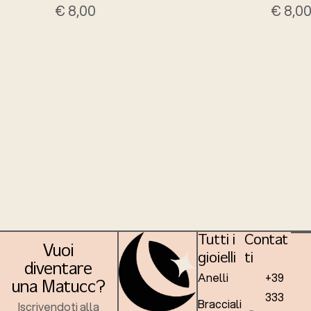
€
8,00
€
8,0
Tutti i
Contat
Vuoi
gioielli
ti
diventare
Anelli
+39
una Matucc?
333
Bracciali
Iscrivendoti alla