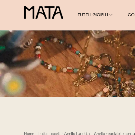
TUTTI I GIOIELLI
COL
Home
Tutti i gioielli
Anello Lunetta – Anello regolabile con lu
/
/