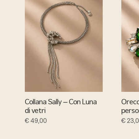
Collana Sally – Con Luna
Orecch
di vetri
person
€
49,00
€
23,