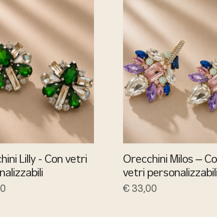
ini Lilly - Con vetri
Orecchini Milos – C
alizzabili
vetri personalizzabil
00
€
33,00