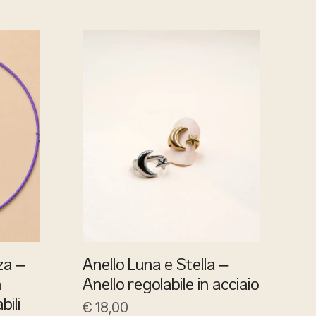
za –
Anello Luna e Stella –
n
Anello regolabile in acciaio
€
18,00
bili