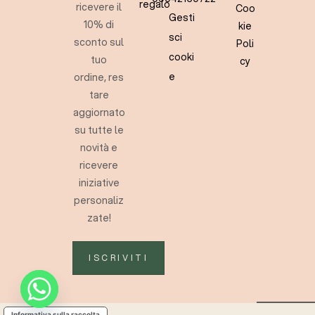
regalo
ricevere il
Coo
Gesti
10% di
kie
sci
sconto sul
Poli
cooki
tuo
cy
e
ordine, res
tare
aggiornato
su tutte le
novità e
ricevere
iniziative
personaliz
zate!
ISCRIVITI
Informativa sulla raccolta