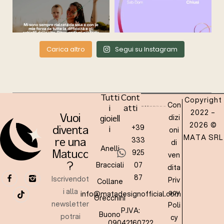
Carica altro
Segui su Instagram
Tutti
Cont
Copyright
Con
i
atti
2022 –
dizi
Vuoi
gioiell
2026 ©
+39
oni
diventa
i
MATA SRL
333
re una
di
Anelli
925
Matucc
ven
Bracciali
07
?
dita
87
Iscrivendot
Priv
Collane
i alla
acy
info@matadesignofficial.com
Orecchini
newsletter
Poli
P.IVA:
Buono
potrai
cy
09042160722