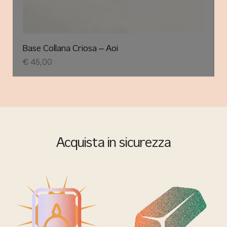
Base Collana Criosa – Aoi
€
45,00
Acquista in sicurezza