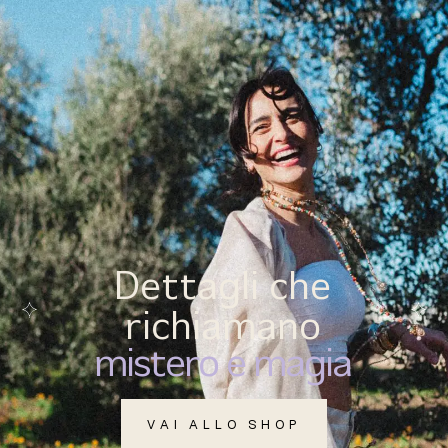
(
0
)
MENU
Dettagli che
richiamano
mistero e magia
VAI ALLO SHOP