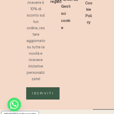
regalo
ricevere il
Coo
Gesti
10% di
kie
sci
sconto sul
Poli
cooki
tuo
cy
e
ordine, res
tare
aggiornato
su tutte le
novità e
ricevere
iniziative
personaliz
zate!
ISCRIVITI
Informativa sulla raccolta