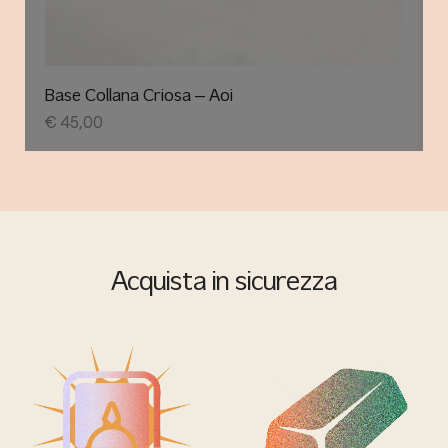
Base Collana Criosa – Aoi
€
45,00
Acquista in sicurezza