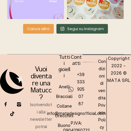
Carica altro
Segui su Instagram
Tutti
Cont
Copyright
Con
i
atti
2022 –
dizi
Vuoi
gioiell
2026 ©
+39
oni
diventa
i
MATA SRL
333
re una
di
Anelli
925
Matucc
ven
Bracciali
07
?
dita
87
Iscrivendot
Priv
Collane
i alla
acy
info@matadesignofficial.com
Orecchini
newsletter
Poli
P.IVA:
Buono
potrai
cy
09042160722