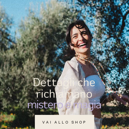
(
0
)
MENU
Dettagli che
richiamano
mistero e magia
VAI ALLO SHOP