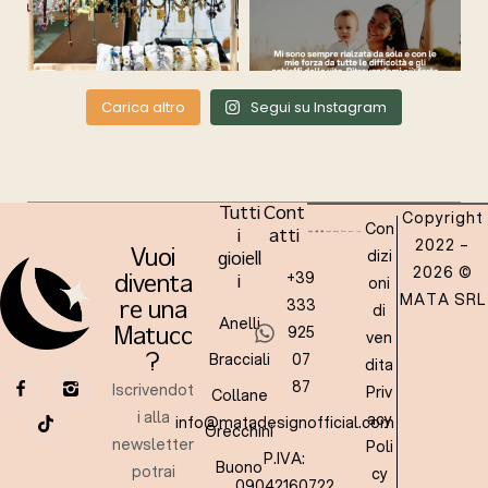
Carica altro
Segui su Instagram
Tutti
Cont
Copyright
Con
i
atti
2022 –
dizi
Vuoi
gioiell
2026 ©
+39
oni
diventa
i
MATA SRL
333
re una
di
Anelli
925
Matucc
ven
Bracciali
07
?
dita
87
Iscrivendot
Priv
Collane
i alla
acy
info@matadesignofficial.com
Orecchini
newsletter
Poli
P.IVA:
Buono
potrai
cy
09042160722