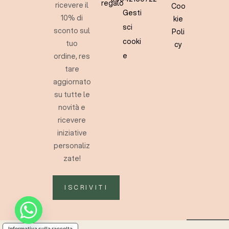
regalo
ricevere il
Coo
Gesti
10% di
kie
sci
sconto sul
Poli
cooki
tuo
cy
e
ordine, res
tare
aggiornato
su tutte le
novità e
ricevere
iniziative
personaliz
zate!
ISCRIVITI
Informativa sulla raccolta