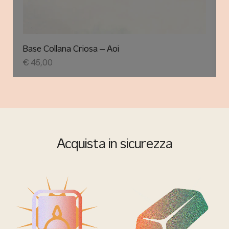
Base Collana Criosa – Aoi
€
45,00
Acquista in sicurezza