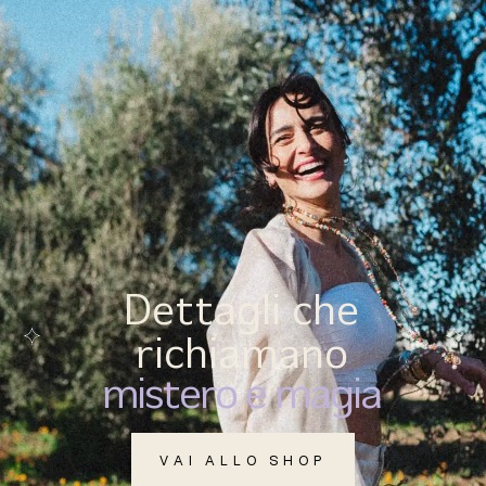
(
0
)
MENU
Dettagli che
richiamano
mistero e magia
VAI ALLO SHOP