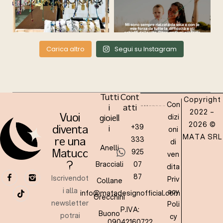
Carica altro
Segui su Instagram
Tutti
Cont
Copyright
Con
i
atti
2022 –
dizi
Vuoi
gioiell
2026 ©
+39
oni
diventa
i
MATA SRL
333
re una
di
Anelli
925
Matucc
ven
Bracciali
07
?
dita
87
Iscrivendot
Priv
Collane
i alla
acy
info@matadesignofficial.com
Orecchini
newsletter
Poli
P.IVA:
Buono
potrai
cy
09042160722