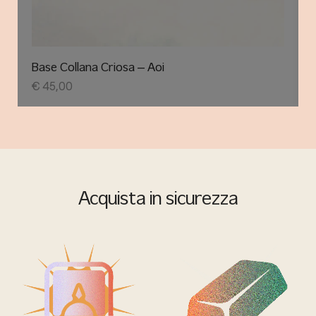
Base Collana Criosa – Aoi
€
45,00
Acquista in sicurezza