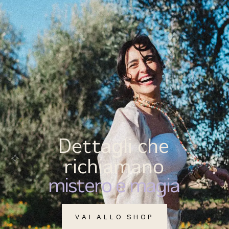
(
0
)
MENU
Dettagli che
richiamano
mistero e magia
VAI ALLO SHOP