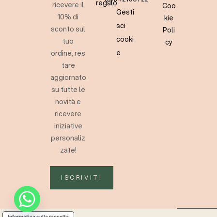
regalo
ricevere il
Coo
Gesti
10% di
kie
sci
sconto sul
Poli
cooki
tuo
cy
e
ordine, res
tare
aggiornato
su tutte le
novità e
ricevere
iniziative
personaliz
zate!
ISCRIVITI
Informativa sulla raccolta