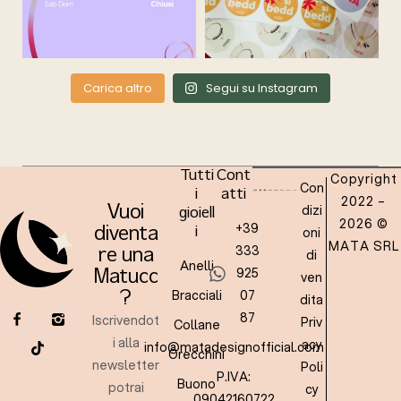
Carica altro
Segui su Instagram
Tutti
Cont
Copyright
Con
i
atti
2022 –
dizi
Vuoi
gioiell
2026 ©
+39
oni
diventa
i
MATA SRL
333
re una
di
Anelli
925
Matucc
ven
Bracciali
07
?
dita
87
Iscrivendot
Priv
Collane
i alla
acy
info@matadesignofficial.com
Orecchini
newsletter
Poli
P.IVA:
Buono
potrai
cy
09042160722