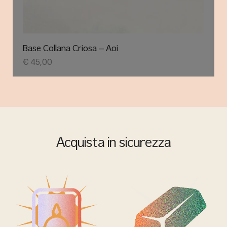
Base Collana Criosa – Aoi
€
45,00
Acquista in sicurezza