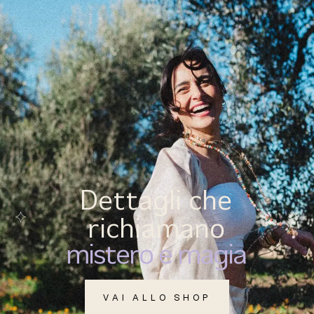
(
0
)
MENU
Dettagli che
richiamano
mistero e magia
VAI ALLO SHOP