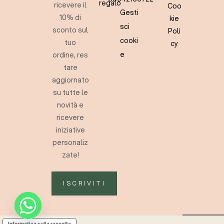
regalo
ricevere il
Coo
Gesti
10% di
kie
sci
sconto sul
Poli
cooki
tuo
cy
e
ordine, res
tare
aggiornato
su tutte le
novità e
ricevere
iniziative
personaliz
zate!
ISCRIVITI
Informativa sulla raccolta