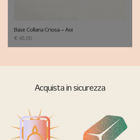
Base Collana Criosa – Aoi
€
45,00
Acquista in sicurezza