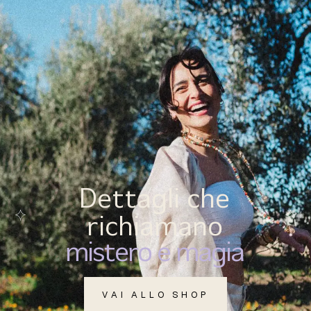
(
0
)
MENU
Dettagli che
richiamano
mistero e magia
VAI ALLO SHOP