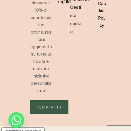
regalo
ricevere il
Coo
Gesti
10% di
kie
sci
sconto sul
Poli
cooki
tuo
cy
e
ordine, res
tare
aggiornato
su tutte le
novità e
ricevere
iniziative
personaliz
zate!
ISCRIVITI
Informativa sulla raccolta