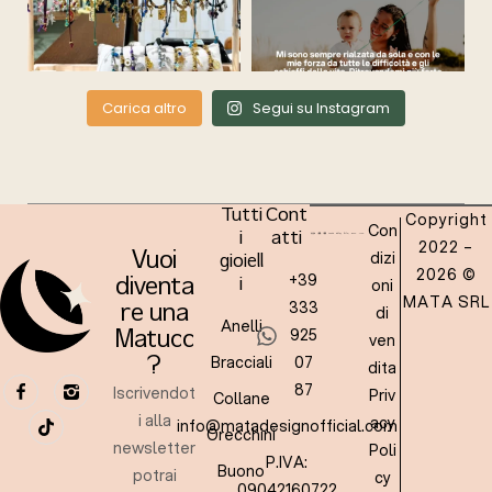
Carica altro
Segui su Instagram
Tutti
Cont
Copyright
Con
i
atti
2022 –
dizi
Vuoi
gioiell
2026 ©
+39
oni
diventa
i
MATA SRL
333
re una
di
Anelli
925
Matucc
ven
Bracciali
07
?
dita
87
Iscrivendot
Priv
Collane
i alla
acy
info@matadesignofficial.com
Orecchini
newsletter
Poli
P.IVA:
Buono
potrai
cy
09042160722