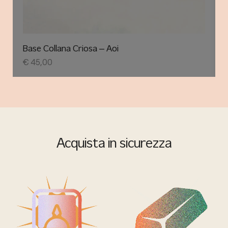
Base Collana Criosa – Aoi
€
45,00
Acquista in sicurezza