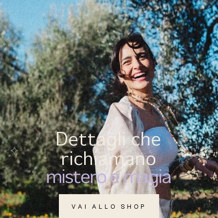
(
0
)
MENU
Dettagli che
richiamano
mistero e magia
VAI ALLO SHOP