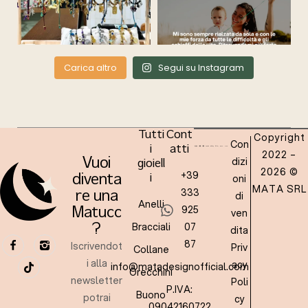
Carica altro
Segui su Instagram
Tutti
Cont
Copyright
Con
i
atti
2022 –
dizi
Vuoi
gioiell
2026 ©
+39
oni
diventa
i
MATA SRL
333
re una
di
Anelli
925
Matucc
ven
Bracciali
07
?
dita
87
Iscrivendot
Priv
Collane
i alla
acy
info@matadesignofficial.com
Orecchini
newsletter
Poli
P.IVA:
Buono
potrai
cy
09042160722