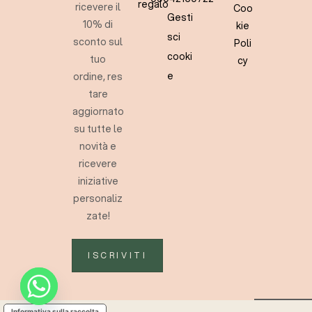
regalo
ricevere il
Coo
Gesti
10% di
kie
sci
sconto sul
Poli
cooki
tuo
cy
e
ordine, res
tare
aggiornato
su tutte le
novità e
ricevere
iniziative
personaliz
zate!
ISCRIVITI
Informativa sulla raccolta