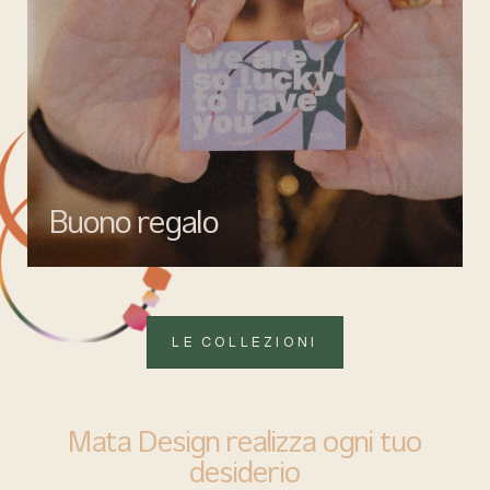
Buono regalo
Quando vuoi fare un regalo firmato Mata gioielli, ma lasciare la
libertà di scegliere ciò che più rappresenta.
LE COLLEZIONI
Mata Design realizza ogni tuo
desiderio