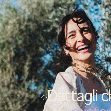
(
0
)
SEARCH
CART
MENU
Dettagli 