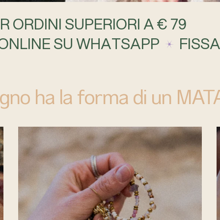
R ORDINI SUPERIORI A € 79
ONLINE SU WHATSAPP
FISS
ogno ha la forma di un MATA