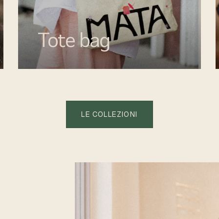
Tote bag
Esalta il tuo look con gli accessori MATA,
dettagli di stile per ogni giorno.
LE COLLEZIONI