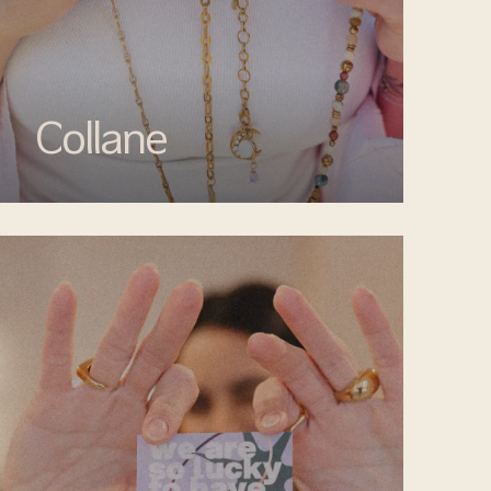
Collane
Esalta il tuo look con le collane di Mata
gioielli, un perfetto mix di creatività e
artigianalità.