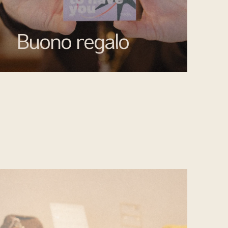
Buono regalo
Quando vuoi fare un regalo firmato Mata
gioielli, ma lasciare la libertà di scegliere ciò
che più rappresenta.