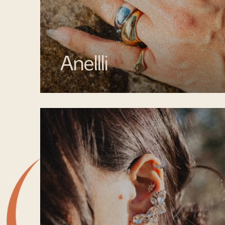
Anellli
Scopri la collezione di anelli artigianali di
Mata gioielli, realizzati in argento 925 e
acciaio inossidabile anallergico.