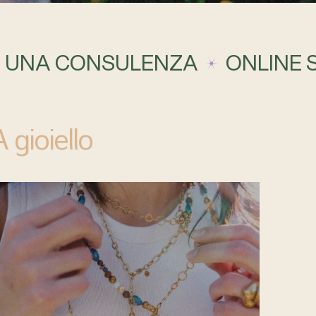
A UNA CONSULENZA
ONLINE
 gioiello