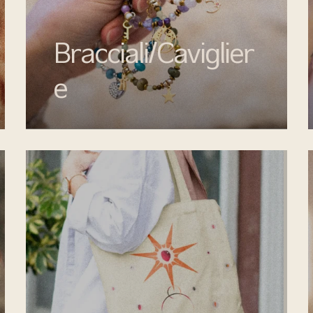
Bracciali/Caviglier
e
Completa il tuo look con i bracciali e
cavigliere di Mata gioielli: eleganza, qualità
e design senza tempo per ogni occasione.