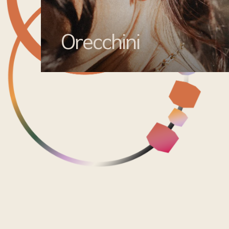
Orecchini
Valorizza ogni outfit con gli orecchini di
Mata gioielli: creazioni uniche per un tocco
di stile inimitabile.