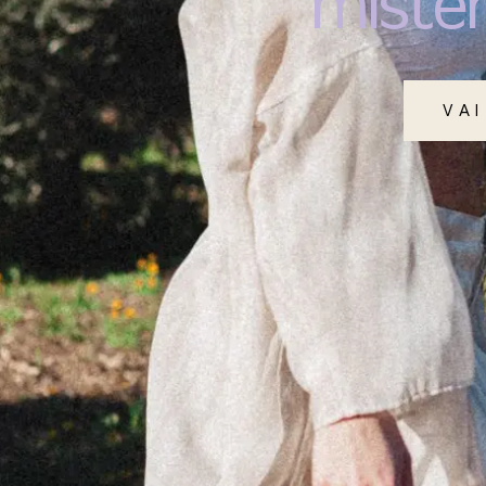
miste
VAI