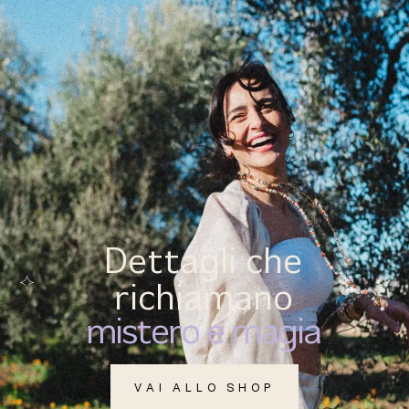
(
0
)
MENU
Dettagli che
richiamano
mistero e magia
VAI ALLO SHOP