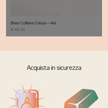
Base Collana Criosa – Aoi
€
45,00
Acquista in sicurezza