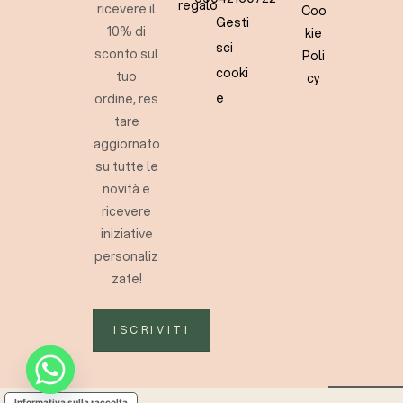
regalo
ricevere il
Coo
Gesti
10% di
kie
sci
sconto sul
Poli
cooki
tuo
cy
e
ordine, res
tare
aggiornato
su tutte le
novità e
ricevere
iniziative
personaliz
zate!
ISCRIVITI
Informativa sulla raccolta