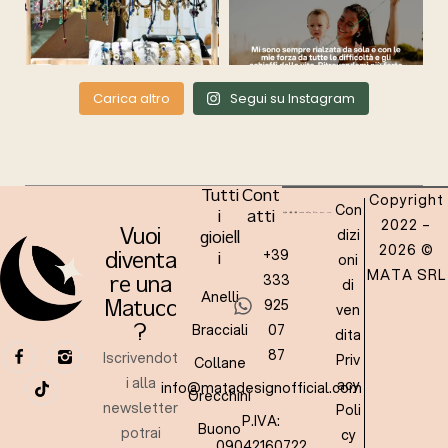
Carica altro
Segui su Instagram
Tutti
Cont
Copyright
Con
i
atti
2022 –
dizi
Vuoi
gioiell
2026 ©
+39
oni
diventa
i
MATA SRL
333
re una
di
Anelli
925
Matucc
ven
Bracciali
07
?
dita
87
Iscrivendot
Priv
Collane
i alla
acy
info@matadesignofficial.com
Orecchini
newsletter
Poli
P.IVA:
Buono
potrai
cy
09042160722