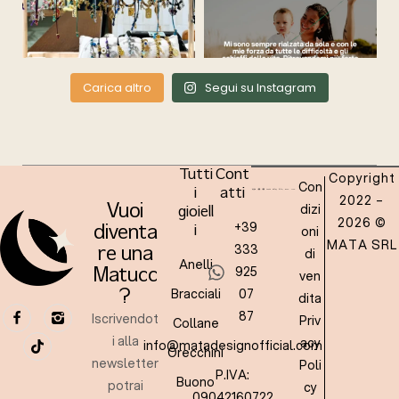
Carica altro
Segui su Instagram
Tutti
Cont
Copyright
Con
i
atti
2022 –
dizi
Vuoi
gioiell
2026 ©
+39
oni
diventa
i
MATA SRL
333
re una
di
Anelli
925
Matucc
ven
Bracciali
07
?
dita
87
Iscrivendot
Priv
Collane
i alla
acy
info@matadesignofficial.com
Orecchini
newsletter
Poli
P.IVA:
Buono
potrai
cy
09042160722