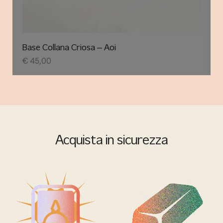
Base Collana Criosa – Aoi
€
45,00
Acquista in sicurezza