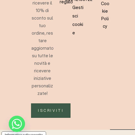
regalo
ricevere il
Coo
Gesti
10% di
kie
sci
sconto sul
Poli
cooki
tuo
cy
e
ordine, res
tare
aggiornato
su tutte le
novità e
ricevere
iniziative
personaliz
zate!
ISCRIVITI
Informativa sulla raccolta