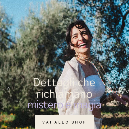
(
0
)
MENU
Dettagli che
richiamano
mistero e magia
VAI ALLO SHOP