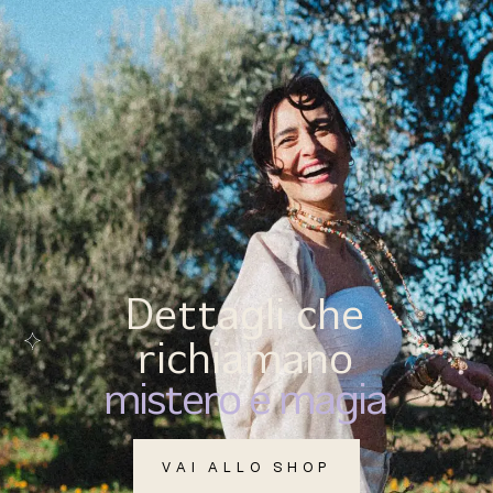
(
0
)
MENU
Dettagli che
richiamano
mistero e magia
VAI ALLO SHOP