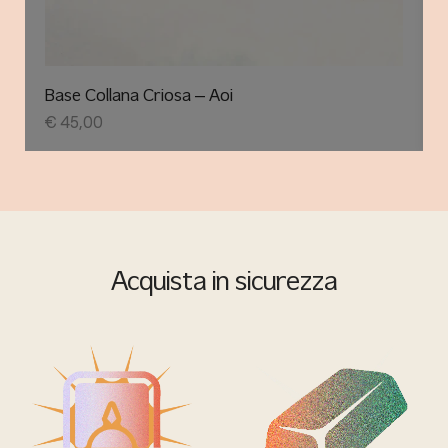
Base Collana Criosa – Aoi
€
45,00
Acquista in sicurezza