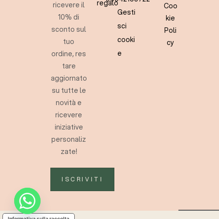
regalo
ricevere il
Coo
Gesti
10% di
kie
sci
sconto sul
Poli
cooki
tuo
cy
e
ordine, res
tare
aggiornato
su tutte le
novità e
ricevere
iniziative
personaliz
zate!
ISCRIVITI
Informativa sulla raccolta