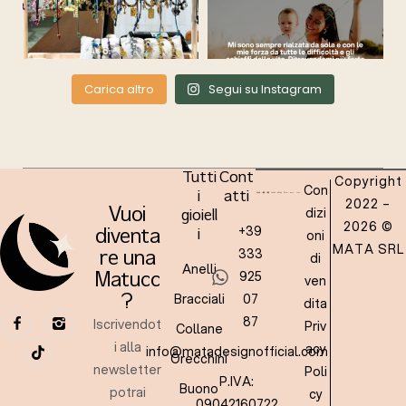
Carica altro
Segui su Instagram
Tutti
Cont
Copyright
Con
i
atti
2022 –
dizi
Vuoi
gioiell
2026 ©
+39
oni
diventa
i
MATA SRL
333
re una
di
Anelli
925
Matucc
ven
Bracciali
07
?
dita
87
Iscrivendot
Priv
Collane
i alla
acy
info@matadesignofficial.com
Orecchini
newsletter
Poli
P.IVA:
Buono
potrai
cy
09042160722