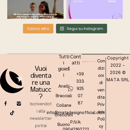
Carica altro
Segui su Instagram
Tutti
Cont
Copyright
Con
i
atti
2022 –
dizi
Vuoi
gioiell
2026 ©
+39
oni
diventa
i
MATA SRL
333
re una
di
Anelli
925
Matucc
ven
Bracciali
07
?
dita
87
Iscrivendot
Priv
Collane
i alla
acy
info@matadesignofficial.com
Orecchini
newsletter
Poli
P.IVA:
Buono
potrai
cy
09042160722