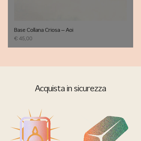
Base Collana Criosa – Aoi
€
45,00
Acquista in sicurezza