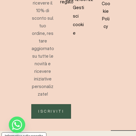
regalo
ricevere il
Coo
Gesti
10% di
kie
sci
sconto sul
Poli
cooki
tuo
cy
e
ordine, res
tare
aggiornato
su tutte le
novità e
ricevere
iniziative
personaliz
zate!
ISCRIVITI
Informativa sulla raccolta