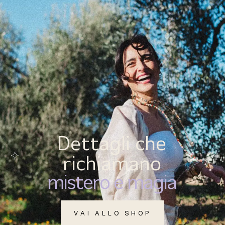
(
0
)
MENU
Dettagli che
richiamano
mistero e magia
VAI ALLO SHOP